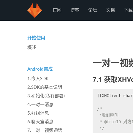
starRTC
官网
博客
论坛
文档
下载
开始使用
概述
一对一视频
Android集成
7.1 获取XH
1.嵌入SDK
2.SDK的基本说明
[[XHClient shar
3.初始化(私有部署)
4.一对一消息
/*
5.群组消息
 *收到呼叫
 * @fromID 对方
6.聊天室消息
 */
7.一对一视频通话