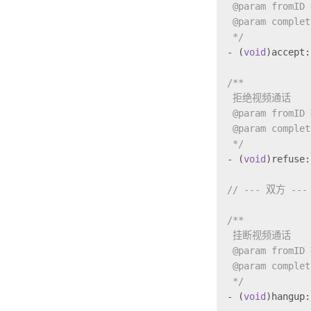
 @param fromI
 @param comple
 */
- (
void
)accept:
/**
 拒绝视频通话
 @param fromI
 @param comple
 */
- (
void
)refuse:
// --- 双方 ---
/**
 挂断视频通话
 @param fromI
 @param comple
 */
- (
void
)hangup: