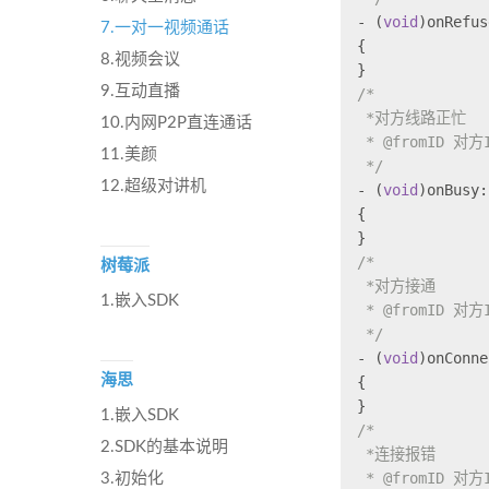
- (
void
)onRefus
7.一对一视频通话
{
8.视频会议
}
9.互动直播
/*
 *对方线路正忙
10.内网P2P直连通话
 * @fromID 对方
11.美颜
 */
12.超级对讲机
- (
void
)onBusy:
{
}
/*
树莓派
 *对方接通
1.嵌入SDK
 * @fromID 对方
 */
- (
void
)onConne
海思
{
}
1.嵌入SDK
/*
2.SDK的基本说明
 *连接报错
 * @fromID 对方
3.初始化