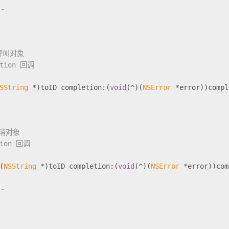
-
D 呼叫对象
etion 回调
SString
 *)toID completion:(
void
(^)(
NSError
 *error))compl
 取消对象
tion 回调
(
NSString
 *)toID completion:(
void
(^)(
NSError
 *error))com
-