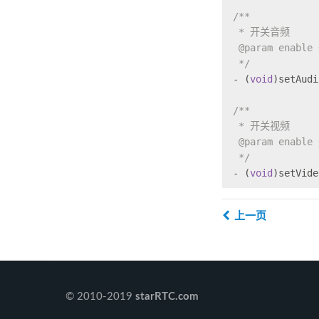
/**
 * 开关音频
 @param enabl
 */
- (
void
)setAudi
/**
 * 开关视频
 @param enabl
 */
- (
void
)setVide
上一页
© 2010-2019
starRTC.com