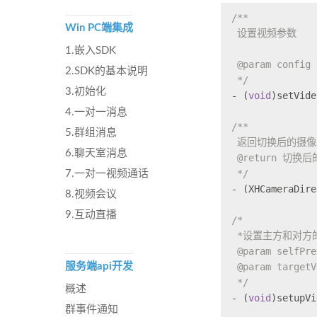
/**
Win PC端集成
 设置视频参数
1.嵌入SDK
 @param confi
2.SDK的基本说明
 */
3.初始化
- (
void
)setVide
4.一对一消息
/**
5.群组消息
 返回切换后的摄
6.聊天室消息
 @return 切换
 */
7.一对一视频通话
- (XHCameraDire
8.视频会议
9.互动直播
/*
 *设置主方和对方
 @param selfP
 @param targe
服务端api开发
 */
概述
- (
void
)setupVi
群事件通知