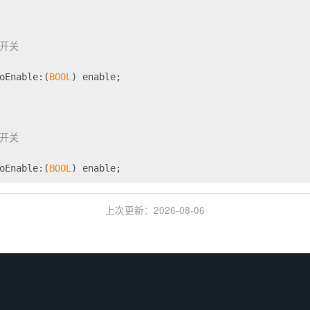
e 开关
oEnable:(
BOOL
) enable;
e 开关
oEnable:(
BOOL
) enable;
上次更新
：2026-08-06