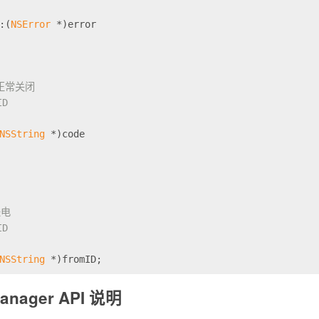
:(
NSError
 *)error
正常关闭
ID
NSString
 *)code
来电
ID
NSString
 *)fromID;
Manager API 说明