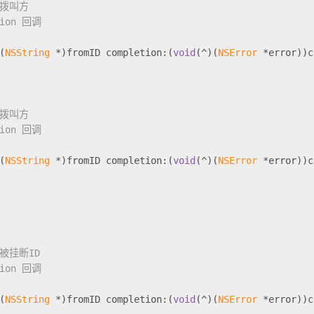
D 拨叫方
tion 回调
(
NSString
 *)fromID completion:(
void
(^)(
NSError
 *error))c
D 拨叫方
tion 回调
(
NSString
 *)fromID completion:(
void
(^)(
NSError
 *error))c
D 被挂断ID
tion 回调
(
NSString
 *)fromID completion:(
void
(^)(
NSError
 *error))c