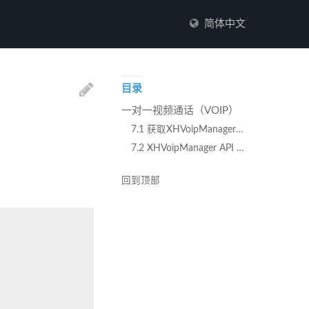
简体中文
目录
一对一视频通话（VOIP）
7.1 获取XHVoipManager实例，添加VOIP事件代理
7.2 XHVoipManager API 说明
回到顶部