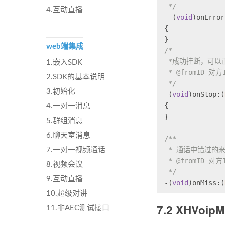
 */
4.互动直播
- (
void
)onError
{
}
web端集成
/*
 *成功挂断，可以
1.嵌入SDK
 * @fromID 对方
2.SDK的基本说明
 */
3.初始化
-(
void
)onStop:(
{
4.一对一消息
}
5.群组消息
6.聊天室消息
/**
 * 通话中错过的
7.一对一视频通话
 * @fromID 对方
8.视频会议
 */
9.互动直播
-(
void
)onMiss:(
10.超级对讲
7.2 XHVoip
11.非AEC测试接口