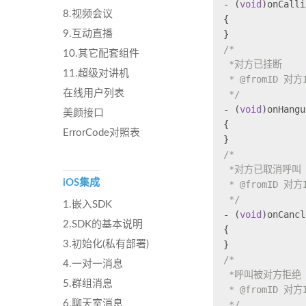
- (
void
)onCalli
8.视频会议
{
}
9.互动直播
/*
10.其它配套组件
 *对方已挂断
11.超级对讲机
 * @fromID 对方
在线用户列表
 */
- (
void
)onHangu
美颜接口
{
ErrorCode对照表
}
/*
 *对方已取消呼叫
iOS集成
 * @fromID 对方
 */
1.嵌入SDK
- (
void
)onCancl
2.SDK的基本说明
{
}
3.初始化(私有部署)
/*
4.一对一消息
 *呼叫被对方拒绝
5.群组消息
 * @fromID 对方
6.聊天室消息
 */