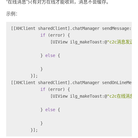
“在线消息”只有对方在线才能收到，消息不会缓存。
示例：
[[XHClient sharedClient].chatManager sendMessage:te
if
 (error) {
                [UIView ilg_makeToast:@
"c2c消息发送
            } 
else
 {
            }
        }];
[[XHClient sharedClient].chatManager sendOnLineMess
if
 (error) {
                [UIView ilg_makeToast:@
"c2c在线消息
            } 
else
 {
            }
        }];