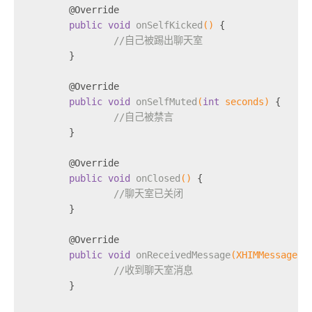
@Override
public
void
onSelfKicked
()
{
//自己被踢出聊天室
	}
@Override
public
void
onSelfMuted
(
int
 seconds)
{
//自己被禁言
	}
@Override
public
void
onClosed
()
{
//聊天室已关闭
	}
@Override
public
void
onReceivedMessage
(XHIMMessage m
//收到聊天室消息
	}