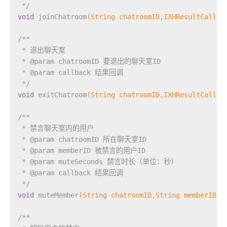
 */
void
joinChatroom
(String chatroomID,IXHResultCallba
/**
 * 退出聊天室
 * 
@param
 chatroomID 要退出的聊天室ID
 * 
@param
 callback 结果回调
 */
void
exitChatroom
(String chatroomID,IXHResultCallba
/**
 * 禁言聊天室内的用户
 * 
@param
 chatroomID 所在聊天室ID
 * 
@param
 memberID 被禁言的用户ID
 * 
@param
 muteSeconds 禁言时长（单位：秒）
 * 
@param
 callback 结果回调
 */
void
muteMember
(String chatroomID,String memberID, 
/**