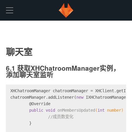
starRTC
聊天室
6.1 获取XHChatroomManager实例，
添加聊天室监听
XHChatroomManager chatroomManager = XHClient.getIns
chatroomManager.addListener(
new
 IXHChatroomManagerL
@Override
public
void
onMembersUpdated
(
int
 number)
{
//成员数变化
	}