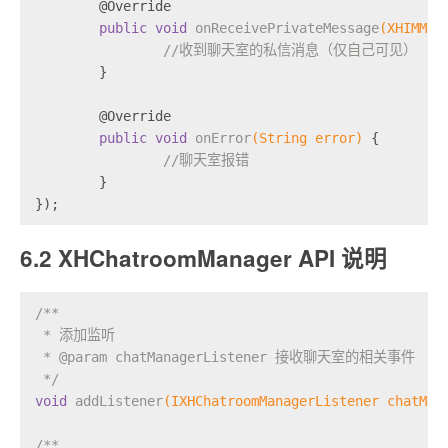
@Override
public
void
onReceivePrivateMessage
(XHIMMes
//收到聊天室的私信消息（仅自己可见）
	}
@Override
public
void
onError
(String error)
{
//聊天室报错
	}
});
6.2 XHChatroomManager API 说明
/**
 * 添加监听
 * 
@param
 chatManagerListener 接收聊天室的相关事件
 */
void
addListener
(IXHChatroomManagerListener chatMan
/**